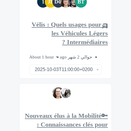
1
JB
DG
BT
🛺Vélis : Quels usages pour
les Véhicules Légers
Intermédiaires ?
About 1 hour
حوالي 2 شهر ago
🔑Nouveaux élus à la Mobilité
: Connaissances clés pour