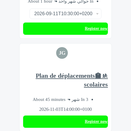
About 1 hour
In حوالي شهر واحد
Register now
JG
🚸🏫Plan de déplacements
scolaires
About 45 minutes
In 3 شهر
2026-11-03T14:00:00+0100
Register now