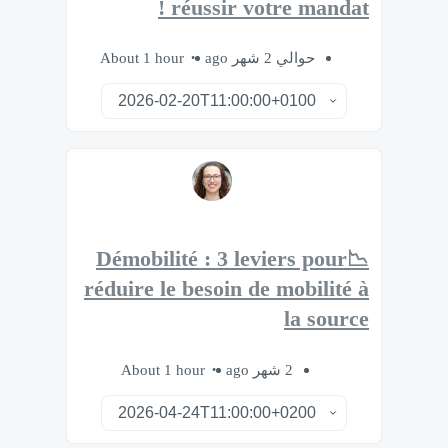
réussir votre mandat !
About 1 hour
حوالي 2 شهر ago
📉Démobilité : 3 leviers pour
réduire le besoin de mobilité à
la source
About 1 hour
2 شهر ago