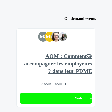
On demand events
MS
MD
🤝AOM : Comment
accompagner les employeurs
dans leur PDME ?
About 1 hour
Watch now