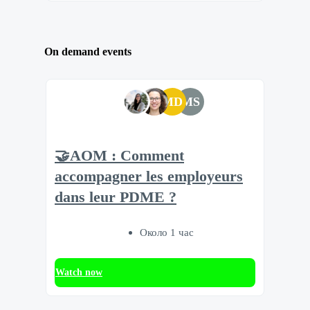
On demand events
MD
MS
🤝AOM : Comment
accompagner les employeurs
dans leur PDME ?
Около 1 час
Watch now