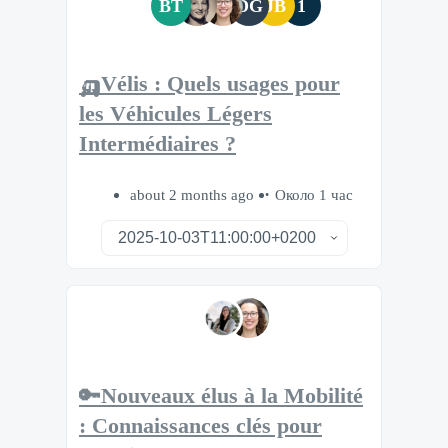
BT
DG
JB
1
🛺Vélis : Quels usages pour
les Véhicules Légers
Intermédiaires ?
about 2 months ago
Около 1 час
🔑Nouveaux élus à la Mobilité
: Connaissances clés pour