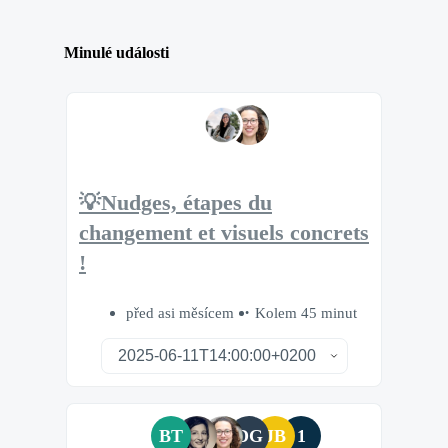
Minulé události
💡Nudges, étapes du
changement et visuels concrets
!
před asi měsícem
Kolem 45 minut
BT
DG
JB
1