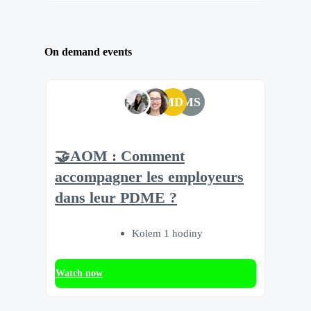
On demand events
MD
MS
🤝AOM : Comment
accompagner les employeurs
dans leur PDME ?
Kolem 1 hodiny
Watch now