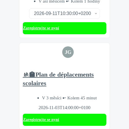
V asi měsícem
Kolem 1 hodiny
Zaregistrujte se nyní
JG
🚸🏫Plan de déplacements
scolaires
V 3 měsíci
Kolem 45 minut
2026-11-03T14:00:00+0100
Zaregistrujte se nyní