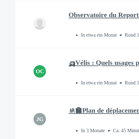
Observatoire du Repor
In etwa ein Monat
Rund 1
🛺Vélis : Quels usages 
OC
In etwa ein Monat
Rund 1
🚸🏫Plan de déplacement
JG
In 3 Monate
Ca. 45 Minu