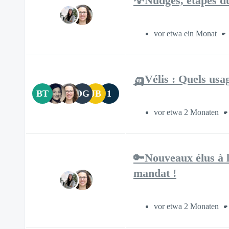
💡Nudges, étapes du
vor etwa ein Monat
🛺Vélis : Quels usa
BT
DG
JB
1
vor etwa 2 Monaten
🔑Nouveaux élus à l
mandat !
vor etwa 2 Monaten