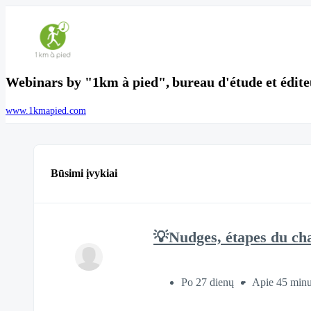
Webinars by "1km à pied", bureau d'étude et éditeu
www.1kmapied.com
Būsimi įvykiai
💡Nudges, étapes du cha
Po 27 dienų
Apie 45 minu