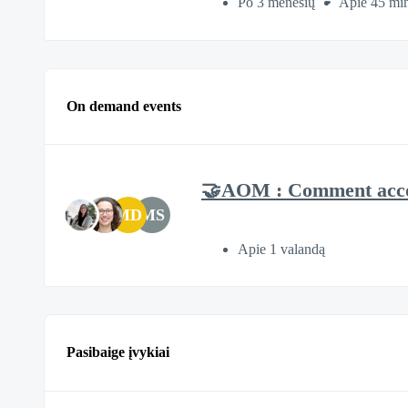
Po 3 mėnesių
Apie 45 mi
On demand events
🤝AOM : Comment acco
MD
MS
Apie 1 valandą
Pasibaige įvykiai