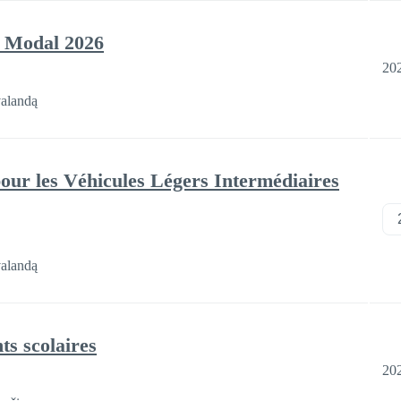
t Modal 2026
20
valandą
pour les Véhicules Légers Intermédiaires
valandą
s scolaires
20