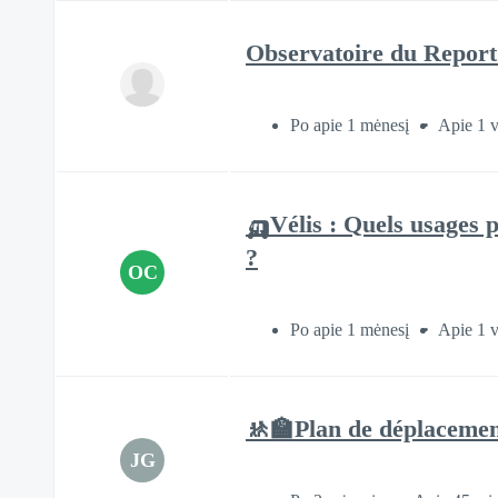
Observatoire du Repor
Po apie 1 mėnesį
Apie 1 
🛺Vélis : Quels usages 
?
OC
Po apie 1 mėnesį
Apie 1 
🚸🏫Plan de déplacement
JG