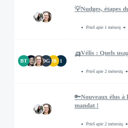
💡Nudges, étapes du
Prieš apie 1 mėnesį
🛺Vélis : Quels usa
BT
DG
JB
1
Prieš apie 2 mėnesių
🔑Nouveaux élus à l
mandat !
Prieš apie 2 mėnesių