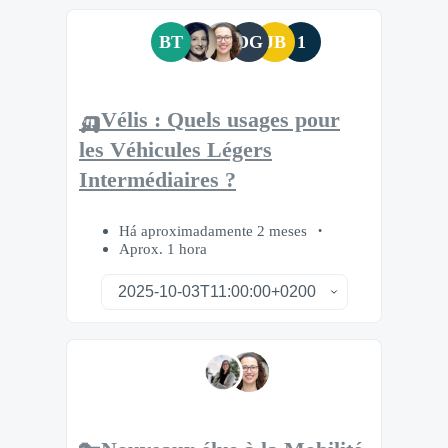
BT
DG
JB
1
🛺Vélis : Quels usages pour
les Véhicules Légers
Intermédiaires ?
Há aproximadamente 2 meses
Aprox. 1 hora