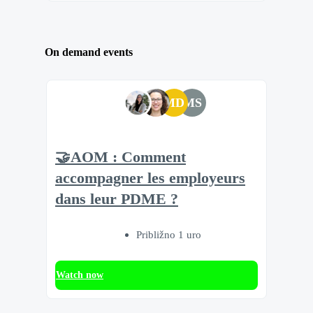
On demand events
MD
MS
🤝AOM : Comment
accompagner les employeurs
dans leur PDME ?
Približno 1 uro
Watch now