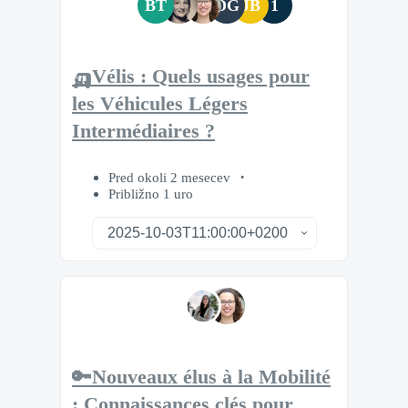
BT
DG
JB
1
🛺Vélis : Quels usages pour
les Véhicules Légers
Intermédiaires ?
Pred okoli 2 mesecev
Približno 1 uro
🔑Nouveaux élus à la Mobilité
: Connaissances clés pour