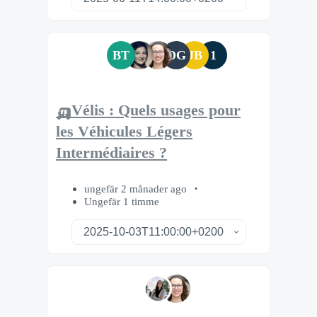
BT
DG
JB
1
🛺Vélis : Quels usages pour
les Véhicules Légers
Intermédiaires ?
ungefär 2 månader ago
Ungefär 1 timme