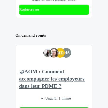
Registrera nu
On demand events
MD
MS
🤝AOM : Comment
accompagner les employeurs
dans leur PDME ?
Ungefär 1 timme