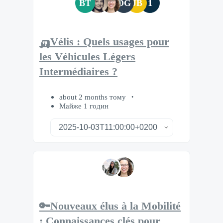
BT
DG
JB
1
🛺Vélis : Quels usages pour
les Véhicules Légers
Intermédiaires ?
about 2 months тому
Майже 1 годин
🔑Nouveaux élus à la Mobilité
: Connaissances clés pour