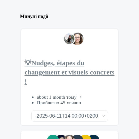
Минулі події
💡Nudges, étapes du
changement et visuels concrets
!
about 1 month тому
Приблизно 45 хвилин