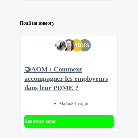
Події на вимогу
MD
MS
🤝AOM : Comment
accompagner les employeurs
dans leur PDME ?
Майже 1 годин
Дивитися зараз