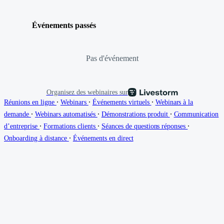
Événements passés
Pas d'événement
Organisez des webinaires sur
∙
∙
∙
Réunions en ligne
Webinars
Événements virtuels
Webinars à la
∙
∙
∙
demande
Webinars automatisés
Démonstrations produit
Communication
∙
∙
∙
d’entreprise
Formations clients
Séances de questions réponses
∙
Onboarding à distance
Événements en direct