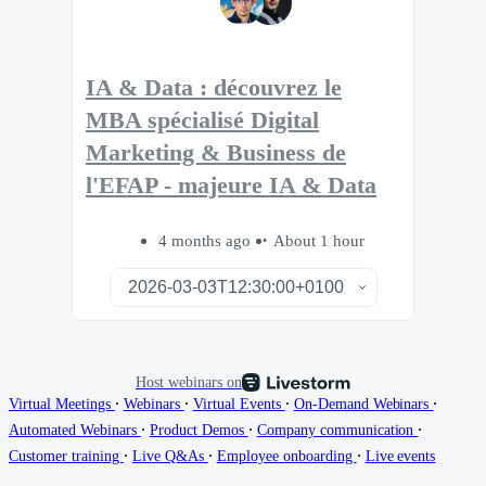
IA & Data : découvrez le
MBA spécialisé Digital
Marketing & Business de
l'EFAP - majeure IA & Data
4 months ago
About 1 hour
Host webinars on
∙
∙
∙
∙
Virtual Meetings
Webinars
Virtual Events
On-Demand Webinars
∙
∙
∙
Automated Webinars
Product Demos
Company communication
∙
∙
∙
Customer training
Live Q&As
Employee onboarding
Live events