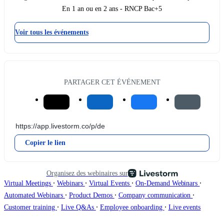
En 1 an ou en 2 ans - RNCP Bac+5
Voir tous les événements
PARTAGER CET ÉVÉNEMENT
Copier le lien
Organisez des webinaires sur
∙
∙
∙
∙
Virtual Meetings
Webinars
Virtual Events
On-Demand Webinars
∙
∙
∙
Automated Webinars
Product Demos
Company communication
∙
∙
∙
Customer training
Live Q&As
Employee onboarding
Live events