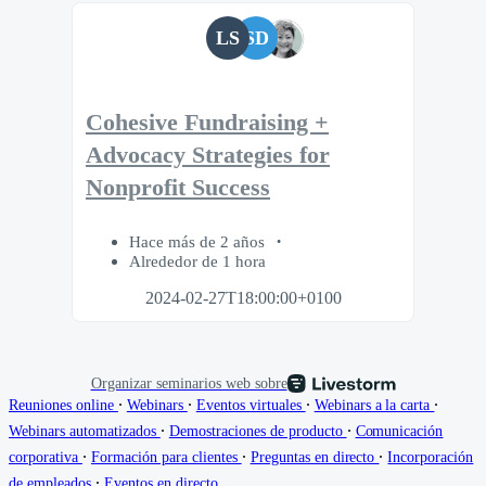
LS
SD
Cohesive Fundraising +
Advocacy Strategies for
Nonprofit Success
Hace más de 2 años
Alrededor de 1 hora
2024-02-27T18:00:00+0100
Organizar seminarios web sobre
∙
∙
∙
∙
Reuniones online
Webinars
Eventos virtuales
Webinars a la carta
∙
∙
Webinars automatizados
Demostraciones de producto
Comunicación
∙
∙
∙
corporativa
Formación para clientes
Preguntas en directo
Incorporación
∙
de empleados
Eventos en directo