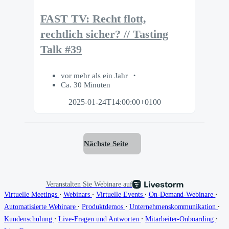
FAST TV: Recht flott,
rechtlich sicher? // Tasting
Talk #39
vor mehr als ein Jahr
Ca. 30 Minuten
2025-01-24T14:00:00+0100
Nächste Seite
Veranstalten Sie Webinare auf
∙
∙
∙
∙
Virtuelle Meetings
Webinars
Virtuelle Events
On-Demand-Webinare
∙
∙
∙
Automatisierte Webinare
Produktdemos
Unternehmenskommunikation
∙
∙
∙
Kundenschulung
Live-Fragen und Antworten
Mitarbeiter-Onboarding