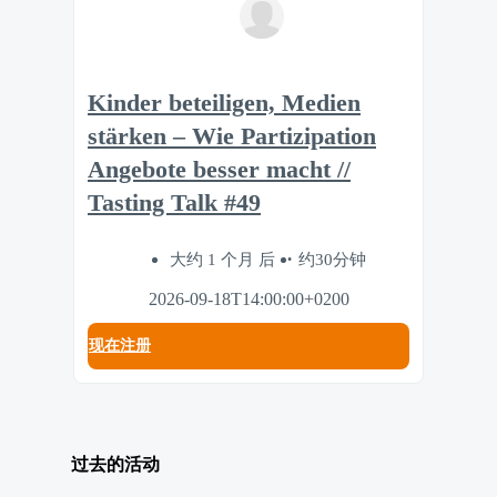
Kinder beteiligen, Medien
stärken – Wie Partizipation
Angebote besser macht //
Tasting Talk #49
大约 1 个月 后
约30分钟
2026-09-18T14:00:00+0200
现在注册
过去的活动