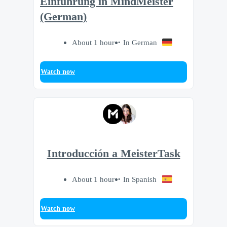
Einführung in MindMeister
(German)
About 1 hour
In German
Watch now
Introducción a MeisterTask
About 1 hour
In Spanish
Watch now