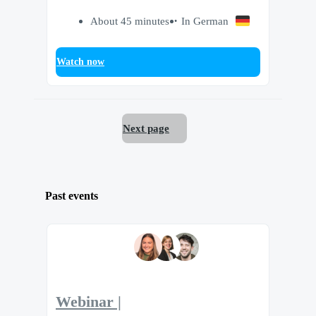
About 45 minutes
In German
Watch now
Next page
Past events
Webinar |