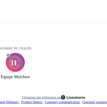
MEMBRE DE L'ÉQUIPE
M
Equipe Melchior
Organisez des webinaires sur
∙
∙
∙
ated Webinars
Product Demos
Company communication
Customer trainin