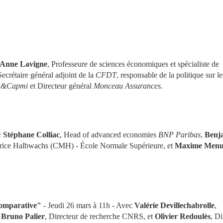
Anne Lavigne
, Professeure de sciences économiques et spécialiste de 
Secrétaire général adjoint de la 
CFDT
, responsable de la politique sur les
a&Capmi
 et Directeur général 
Monceau Assurances.
 
Stéphane Colliac
, Head of advanced economies 
BNP Paribas
, 
Benja
rice Halbwachs (CMH) - École Normale Supérieure, et 
Maxime Menu
comparative"
 - Jeudi 26 mars à 11h - Avec 
Valérie Devillechabrolle
, 
 
Bruno Palier
, Directeur de recherche CNRS, et 
Olivier Redoulès
, Di