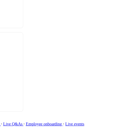
∙
∙
∙
g
Live Q&As
Employee onboarding
Live events