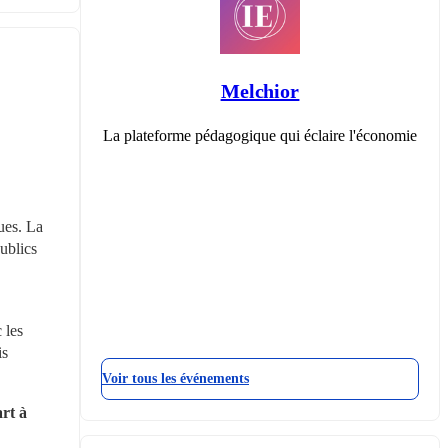
Melchior
La plateforme pédagogique qui éclaire l'économie
es. La 
ublics 
les 
s 
Voir tous les événements
rt à 