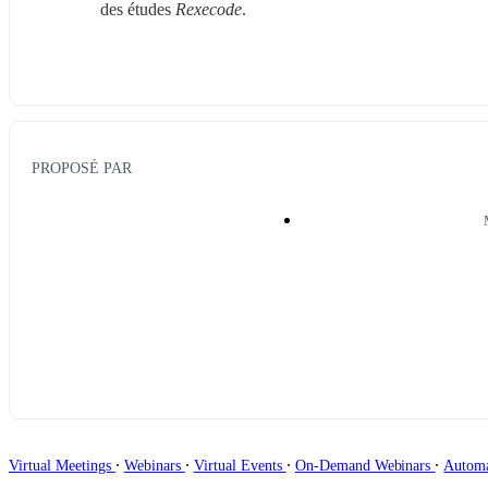
des études 
Rexecode
.
PROPOSÉ PAR
∙
∙
∙
∙
Virtual Meetings
Webinars
Virtual Events
On-Demand Webinars
Autom