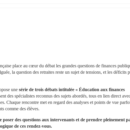
ançaise place au cœur du débat les grandes questions de finances publiqu
ée, la question des retraites reste un sujet de tensions, et les déficits p
ropose une 
série de trois débats intitulée « Éducation aux finances 
t des spécialistes reconnus des sujets abordés, tous en lien direct avec 
 Chaque rencontre met en regard des analyses et points de vue parfoi
nants comme des élèves.
de poser des questions aux intervenants et de prendre pleinement pa
gogique de ces rendez-vous.