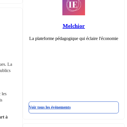
Melchior
La plateforme pédagogique qui éclaire l'économie
es. La 
ublics 
les 
s 
Voir tous les événements
rt à 