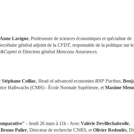
Anne Lavigne
, Professeure de sciences économiques et spécialiste de 
Secrétaire général adjoint de la 
CFDT
, responsable de la politique sur les
a&Capmi
 et Directeur général 
Monceau Assurances.
 
Stéphane Colliac
, Head of advanced economies 
BNP Paribas
, 
Benja
rice Halbwachs (CMH) - École Normale Supérieure, et 
Maxime Menu
comparative"
 - Jeudi 26 mars à 11h - Avec 
Valérie Devillechabrolle
, 
 
Bruno Palier
, Directeur de recherche CNRS, et 
Olivier Redoulès
, Di