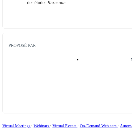
des études 
Rexecode
.
PROPOSÉ PAR
∙
∙
∙
∙
Virtual Meetings
Webinars
Virtual Events
On-Demand Webinars
Autom