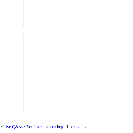
∙
∙
∙
g
Live Q&As
Employee onboarding
Live events