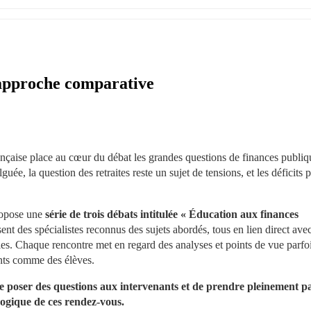
e approche comparative
ançaise place au cœur du débat les grandes questions de finances publiqu
ée, la question des retraites reste un sujet de tensions, et les déficits p
ropose une 
série de trois débats intitulée « Éducation aux finances 
t des spécialistes reconnus des sujets abordés, tous en lien direct avec 
 Chaque rencontre met en regard des analyses et points de vue parfoi
nants comme des élèves.
de poser des questions aux intervenants et de prendre pleinement pa
gogique de ces rendez-vous.