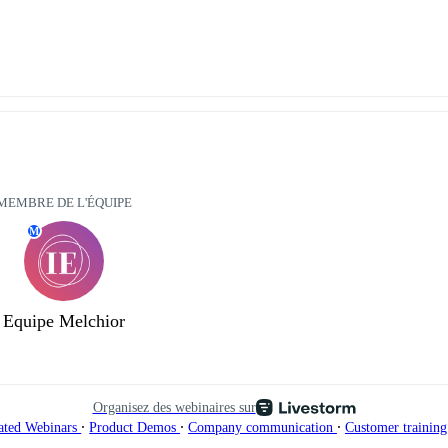
MEMBRE DE L'ÉQUIPE
M
Equipe Melchior
Organisez des webinaires sur
∙
∙
∙
ated Webinars
Product Demos
Company communication
Customer trainin