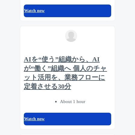
Watch now
AIを“使う”組織から、AI
が“働く”組織へ 個人のチャ
ット活用を、業務フローに
定着させる30分
About 1 hour
Watch now