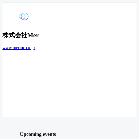
株式会社Mer
www.merinc.co.jp
Upcoming events