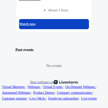
About 1 hour
Watch now
Past events
No events
Host webinars on
∙
∙
∙
∙
Virtual Meetings
Webinars
Virtual Events
On-Demand Webinars
∙
∙
∙
Automated Webinars
Product Demos
Company communication
∙
∙
∙
Customer training
Live Q&As
Employee onboarding
Live events