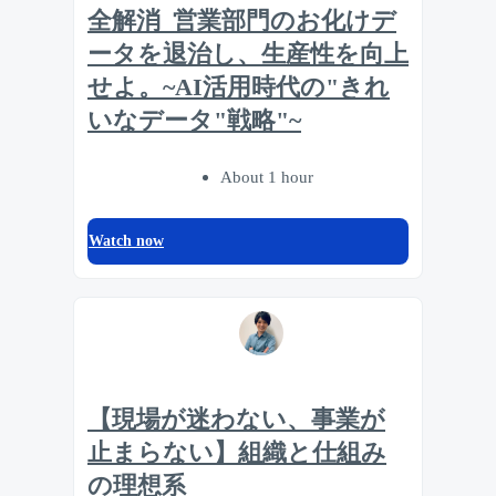
全解消_営業部門のお化けデ
ータを退治し、生産性を向上
せよ。~AI活用時代の"きれ
いなデータ"戦略"~
About 1 hour
Watch now
【現場が迷わない、事業が
止まらない】組織と仕組み
の理想系