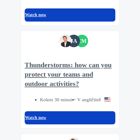
Watch now
JA
CM
Thunderstorms: how can you
protect your teams and
outdoor activities?
Kolem 30 minut
V angličtině
Watch now