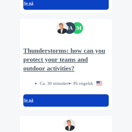
Se nå
JA
CM
Thunderstorms: how can you
protect your teams and
outdoor activities?
Ca. 30 minutter
På engelsk
Se nå