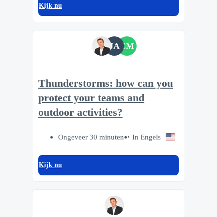
Kijk nu
JA
CM
Thunderstorms: how can you
protect your teams and
outdoor activities?
Ongeveer 30 minuten
In Engels
Kijk nu