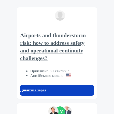
Airports and thunderstorm
risk: how to address safety
and operational continuity
challenges?
Приблизно 30 хвилин
Англійською мовою
Дивитися зараз
CM