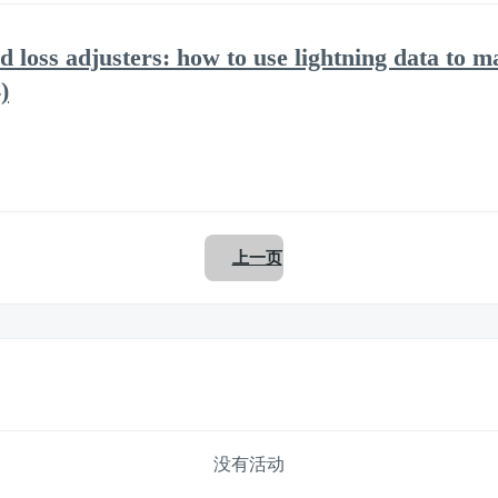
 loss adjusters: how to use lightning data to m
)
上一页
没有活动