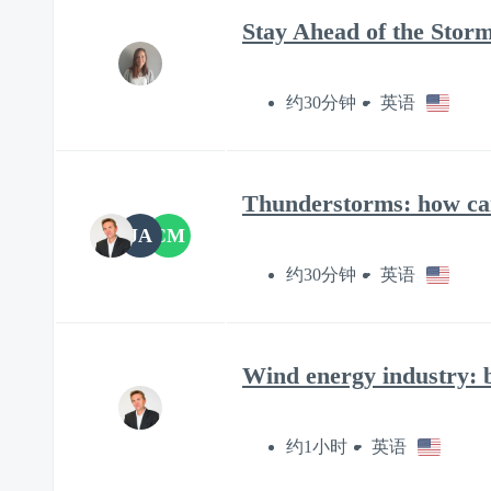
Stay Ahead of the Stor
约30分钟
英语
Thunderstorms: how can
JA
CM
约30分钟
英语
Wind energy industry: be
约1小时
英语