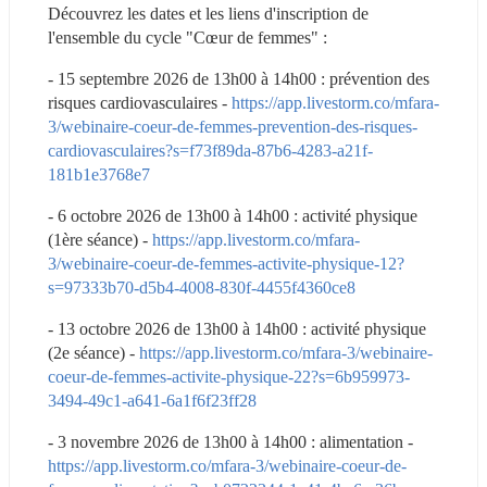
Découvrez les dates et les liens d'inscription de 
l'ensemble du cycle "Cœur de femmes" :
- 15 septembre 2026 de 13h00 à 14h00 : prévention des 
risques cardiovasculaires - 
https://app.livestorm.co/mfara-
3/webinaire-coeur-de-femmes-prevention-des-risques-
cardiovasculaires?s=f73f89da-87b6-4283-a21f-
181b1e3768e7
- 6 octobre 2026 de 13h00 à 14h00 : activité physique 
(1ère séance) - 
https://app.livestorm.co/mfara-
3/webinaire-coeur-de-femmes-activite-physique-12?
s=97333b70-d5b4-4008-830f-4455f4360ce8
- 13 octobre 2026 de 13h00 à 14h00 : activité physique 
(2e séance) - 
https://app.livestorm.co/mfara-3/webinaire-
coeur-de-femmes-activite-physique-22?s=6b959973-
3494-49c1-a641-6a1f6f23ff28
- 3 novembre 2026 de 13h00 à 14h00 : alimentation - 
https://app.livestorm.co/mfara-3/webinaire-coeur-de-