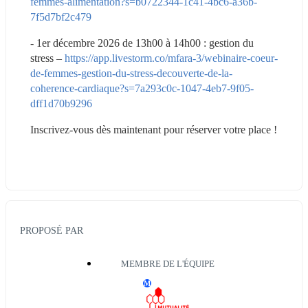
femmes-alimentation?s=b0722344-1c41-4bc6-a36b-
7f5d7bf2c479
- 1er décembre 2026 de 13h00 à 14h00 : gestion du 
stress – 
https://app.livestorm.co/mfara-3/webinaire-coeur-
de-femmes-gestion-du-stress-decouverte-de-la-
coherence-cardiaque?s=7a293c0c-1047-4eb7-9f05-
dff1d70b9296
Inscrivez-vous dès maintenant pour réserver votre place !
PROPOSÉ PAR
MEMBRE DE L'ÉQUIPE
M