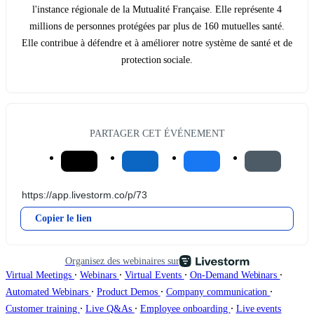
l'instance régionale de la Mutualité Française. Elle représente 4
millions de personnes protégées par plus de 160 mutuelles santé.
Elle contribue à défendre et à améliorer notre système de santé et de
protection sociale.
PARTAGER CET ÉVÉNEMENT
Copier le lien
Organisez des webinaires sur
∙
∙
∙
∙
Virtual Meetings
Webinars
Virtual Events
On-Demand Webinars
∙
∙
∙
Automated Webinars
Product Demos
Company communication
∙
∙
∙
Customer training
Live Q&As
Employee onboarding
Live events