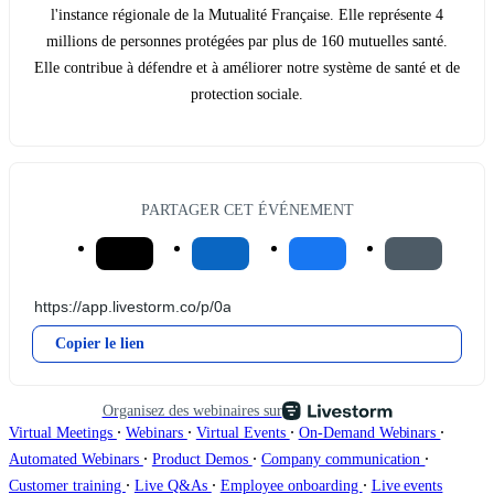
l'instance régionale de la Mutualité Française. Elle représente 4
millions de personnes protégées par plus de 160 mutuelles santé.
Elle contribue à défendre et à améliorer notre système de santé et de
protection sociale.
PARTAGER CET ÉVÉNEMENT
Copier le lien
Organisez des webinaires sur
∙
∙
∙
∙
Virtual Meetings
Webinars
Virtual Events
On-Demand Webinars
∙
∙
∙
Automated Webinars
Product Demos
Company communication
∙
∙
∙
Customer training
Live Q&As
Employee onboarding
Live events