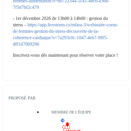
femmes-alimentation?s=b0722344-1c41-4bc6-a36b-
7f5d7bf2c479
- 1er décembre 2026 de 13h00 à 14h00 : gestion du 
stress – 
https://app.livestorm.co/mfara-3/webinaire-coeur-
de-femmes-gestion-du-stress-decouverte-de-la-
coherence-cardiaque?s=7a293c0c-1047-4eb7-9f05-
dff1d70b9296
Inscrivez-vous dès maintenant pour réserver votre place !
PROPOSÉ PAR
MEMBRE DE L'ÉQUIPE
M