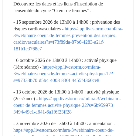
Découvrez les dates et les liens d'inscription de 
l'ensemble du cycle "Cœur de femmes" :
- 15 septembre 2026 de 13h00 à 14h00 : prévention des 
risques cardiovasculaires - 
https://app.livestorm.co/mfara-
3/webinaire-coeur-de-femmes-prevention-des-risques-
cardiovasculaires?s=f73f89da-87b6-4283-a21f-
181b1e3768e7
- 6 octobre 2026 de 13h00 à 14h00 : activité physique 
(1ère séance) - 
https://app.livestorm.co/mfara-
3/webinaire-coeur-de-femmes-activite-physique-12?
s=97333b70-d5b4-4008-830f-4455f4360ce8
- 13 octobre 2026 de 13h00 à 14h00 : activité physique 
(2e séance) - 
https://app.livestorm.co/mfara-3/webinaire-
coeur-de-femmes-activite-physique-22?s=6b959973-
3494-49c1-a641-6a1f6f23ff28
- 3 novembre 2026 de 13h00 à 14h00 : alimentation - 
https://app.livestorm.co/mfara-3/webinaire-coeur-de-