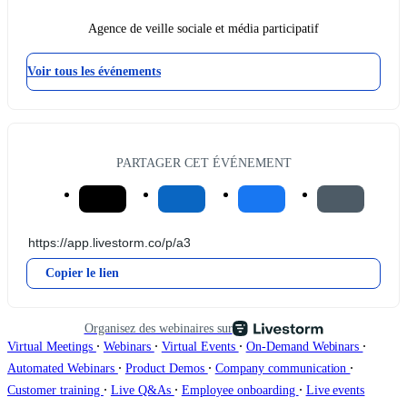
Agence de veille sociale et média participatif
Voir tous les événements
PARTAGER CET ÉVÉNEMENT
Copier le lien
Organisez des webinaires sur
∙
∙
∙
∙
Virtual Meetings
Webinars
Virtual Events
On-Demand Webinars
∙
∙
∙
Automated Webinars
Product Demos
Company communication
∙
∙
∙
Customer training
Live Q&As
Employee onboarding
Live events