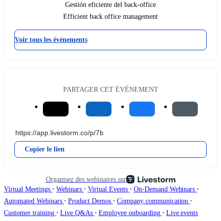
Gestión eficiente del back-office
Efficient back office management
Voir tous les événements
PARTAGER CET ÉVÉNEMENT
Copier le lien
Organisez des webinaires sur
∙
∙
∙
∙
Virtual Meetings
Webinars
Virtual Events
On-Demand Webinars
∙
∙
∙
Automated Webinars
Product Demos
Company communication
∙
∙
∙
Customer training
Live Q&As
Employee onboarding
Live events