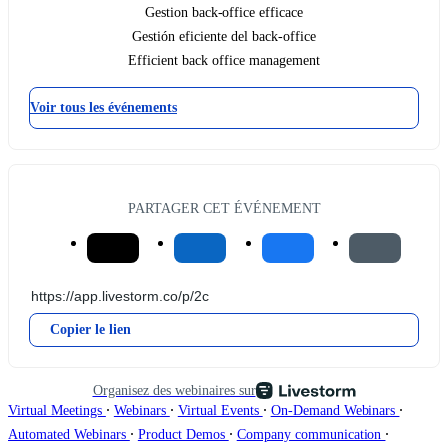
Gestion back-office efficace
Gestión eficiente del back-office
Efficient back office management
Voir tous les événements
PARTAGER CET ÉVÉNEMENT
Copier le lien
Organisez des webinaires sur
∙
∙
∙
∙
Virtual Meetings
Webinars
Virtual Events
On-Demand Webinars
∙
∙
∙
Automated Webinars
Product Demos
Company communication