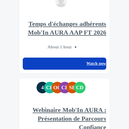
Temps d'échanges adhérents
Mob'In AURA AAP FT 2026
About 1 hour
Watch now
4
CR
OO
CB
SB
CD
Webinaire Mob'In AURA :
Présentation de Parcours
Confiance