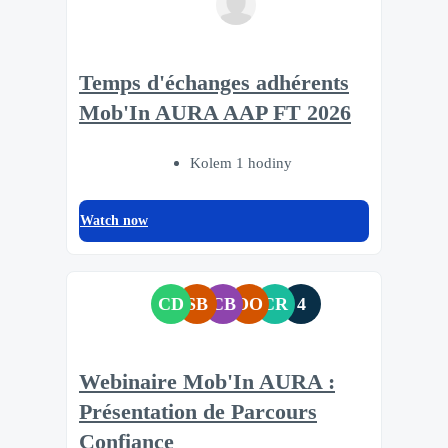
Temps d'échanges adhérents
Mob'In AURA AAP FT 2026
Kolem 1 hodiny
Watch now
CD
SB
CB
OO
CR
4
Webinaire Mob'In AURA :
Présentation de Parcours
Confiance