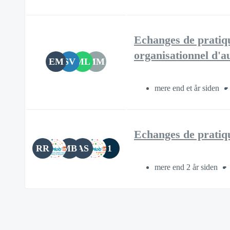
Echanges de pratiq
organisationnel d'a
EM
SV
ML
MM
mere end et år siden
Echanges de pratiq
RR
MB
AS
1
mere end 2 år siden