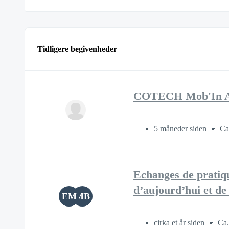
Tidligere begivenheder
COTECH Mob'In AUR
5 måneder siden
Ca
Echanges de pratiqu
d’aujourd’hui et d
EM
MB
cirka et år siden
Ca.