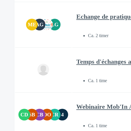
Echange de pratiqu
ME
AG
LG
Ca. 2 timer
Temps d'échanges 
Ca. 1 time
Webinaire Mob'In A
CD
SB
CB
OO
CR
4
Ca. 1 time