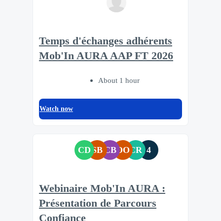
Temps d'échanges adhérents
Mob'In AURA AAP FT 2026
About 1 hour
Watch now
CD
SB
CB
OO
CR
4
Webinaire Mob'In AURA :
Présentation de Parcours
Confiance