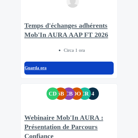
Temps d'échanges adhérents
Mob'In AURA AAP FT 2026
Circa 1 ora
Guarda ora
CD
SB
CB
OO
CR
4
Webinaire Mob'In AURA :
Présentation de Parcours
Confiance