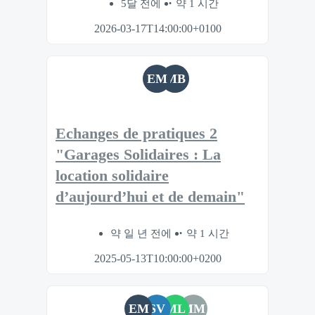
5달 전에
약 1 시간
2026-03-17T14:00:00+0100
EM
MB
Echanges de pratiques 2
"Garages Solidaires : La
location solidaire
d’aujourd’hui et de demain"
약 일 년 전에
약 1 시간
2025-05-13T10:00:00+0200
EM
SV
ML
MM