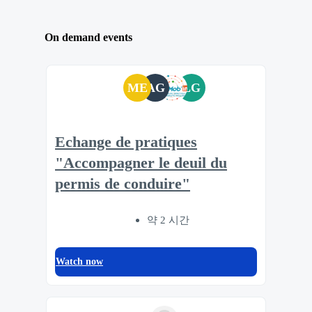
On demand events
ME
AG
LG
Echange de pratiques
"Accompagner le deuil du
permis de conduire"
약 2 시간
Watch now