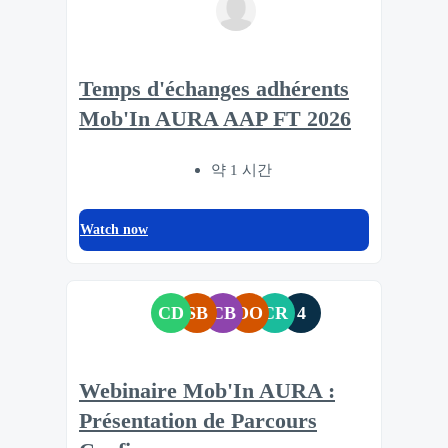
Temps d'échanges adhérents
Mob'In AURA AAP FT 2026
약 1 시간
Watch now
CD
SB
CB
OO
CR
4
Webinaire Mob'In AURA :
Présentation de Parcours