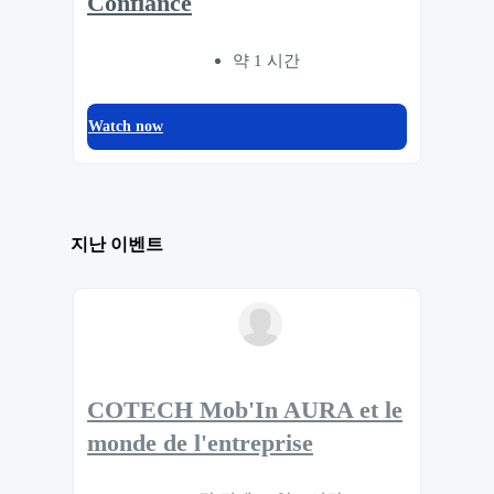
Confiance
약 1 시간
Watch now
지난 이벤트
COTECH Mob'In AURA et le
monde de l'entreprise