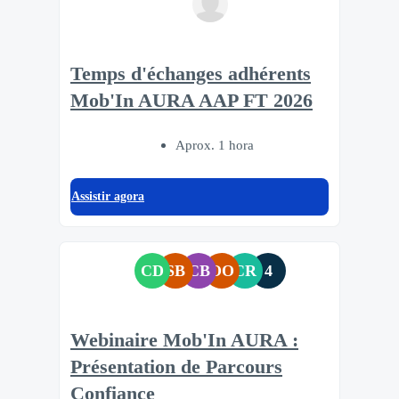
Temps d'échanges adhérents
Mob'In AURA AAP FT 2026
Aprox. 1 hora
Assistir agora
CD
SB
CB
OO
CR
4
Webinaire Mob'In AURA :
Présentation de Parcours
Confiance