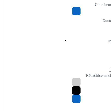
Chercheu
Docte
I
Rédactrice en