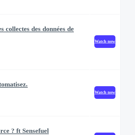
es collectes des données de
Watch now
tomatisez.
Watch now
ce ? ft Sensefuel