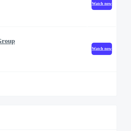
Watch now
 Group
Watch now