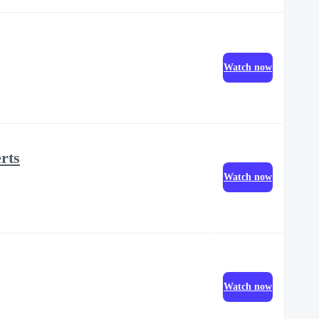
Watch now
rts
Watch now
Watch now