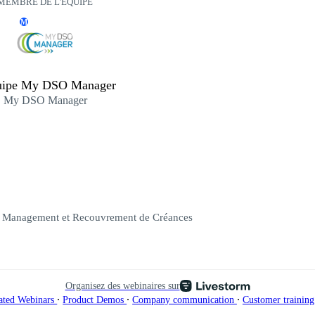
MEMBRE DE L'ÉQUIPE
M
uipe My DSO Manager
My DSO Manager
t Management et Recouvrement de Créances
Organisez des webinaires sur
∙
∙
∙
ated Webinars
Product Demos
Company communication
Customer trainin