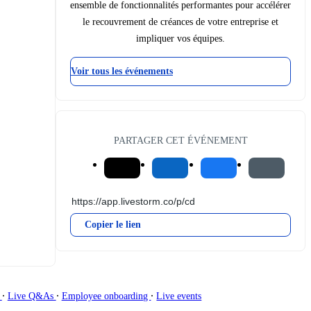
ensemble de fonctionnalités performantes pour accélérer
le recouvrement de créances de votre entreprise et
impliquer vos équipes.
Voir tous les événements
PARTAGER CET ÉVÉNEMENT
Copier le lien
∙
∙
∙
g
Live Q&As
Employee onboarding
Live events