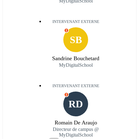
MyDigitalSchool
INTERVENANT EXTERNE
I
SB
Sandrine Bouchetard
MyDigitalSchool
INTERVENANT EXTERNE
I
RD
Romain De Araujo
Directeur de campus @
MyDigitalSchool