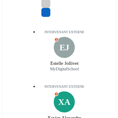
INTERVENANT EXTERNE
I
EJ
Estelle Jollivet
MyDigitalSchool
INTERVENANT EXTERNE
I
XA
Xavier Alexandre