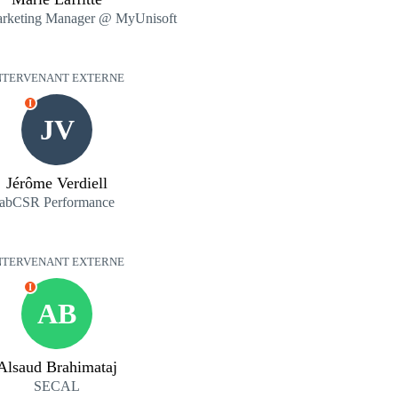
arketing Manager @ MyUnisoft
NTERVENANT EXTERNE
I
JV
Jérôme Verdiell
abCSR Performance
NTERVENANT EXTERNE
I
AB
Alsaud Brahimataj
SECAL