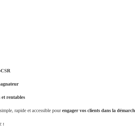
abCSR 
pagnateur
 et rentables
simple, rapide et accessible pour 
engager vos clients dans la démar
c :