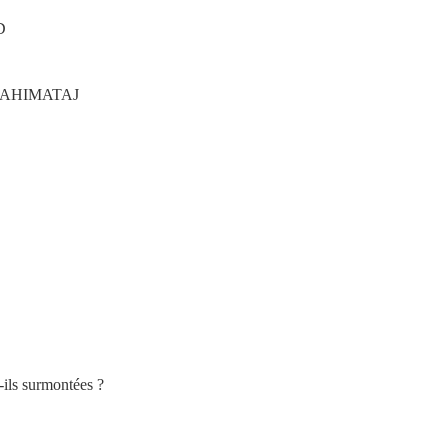
D
RAHIMATAJ
-ils surmontées ?