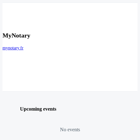
MyNotary
mynotary.fr
Upcoming events
No events