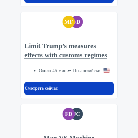
MF
FD
Limit Trump’s measures
effects with customs regimes
Около 45 мин.
По-английски
Смотреть сейчас
FD
JC