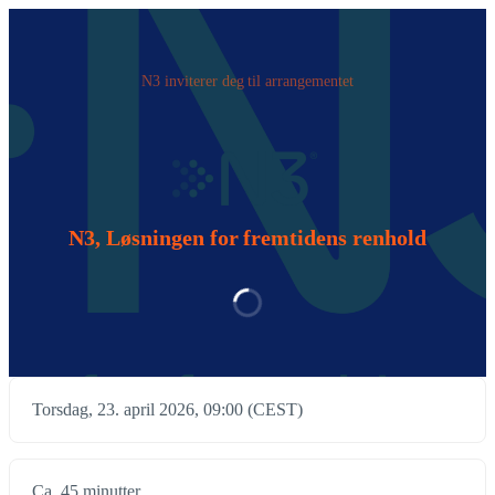
‪N3‬ inviterer deg til arrangementet
N3, Løsningen for fremtidens renhold
Torsdag, 23. april 2026, 09:00 (CEST)
Ca. 45 minutter