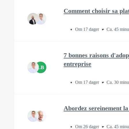
Comment choisir sa pla
Om 17 dager
Ca. 45 minu
7 bonnes raisons d'adop
entreprise
LB
Om 17 dager
Ca. 30 minu
Abordez sereinement la
Om 26 dager
Ca. 45 minu