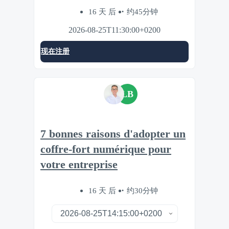
16 天 后
约45分钟
2026-08-25T11:30:00+0200
现在注册
LB
7 bonnes raisons d'adopter un
coffre-fort numérique pour
votre entreprise
16 天 后
约30分钟