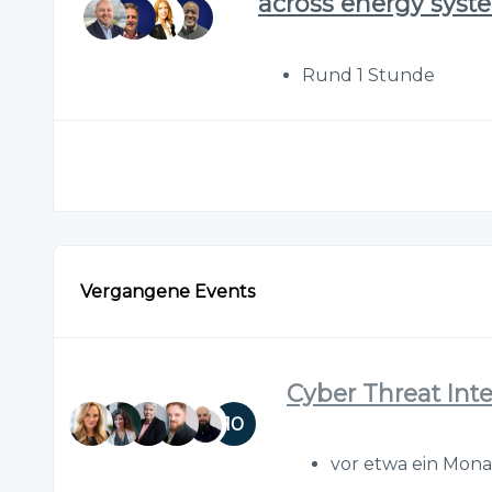
across energy syst
Rund 1 Stunde
Vergangene Events
Cyber Threat Int
10
vor etwa ein Mon