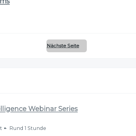
ems
Nächste Seite
elligence Webinar Series
at
Rund 1 Stunde