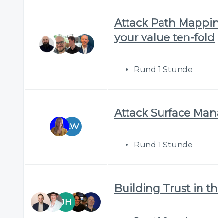
Attack Path Mappin
your value ten-fold
Rund 1 Stunde
Attack Surface Ma
LW
Rund 1 Stunde
Building Trust in t
JH