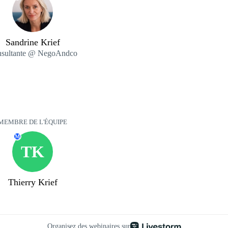
Sandrine Krief
sultante @ NegoAndco
MEMBRE DE L'ÉQUIPE
M
TK
Thierry Krief
Organisez des webinaires sur