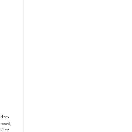
dres 
nseil, 
à ce 