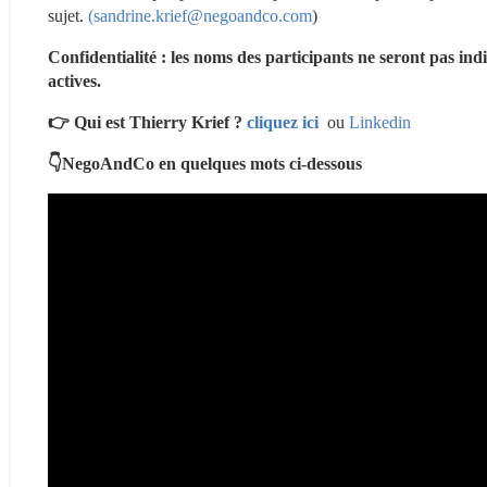
sujet. 
(sandrine.krief@negoandco.com
)
Confidentialité : les noms des participants ne seront pas indi
actives.
👉 Qui est Thierry Krief ? 
cliquez ici
  ou 
Linkedin
👇NegoAndCo en quelques mots ci-dessous 