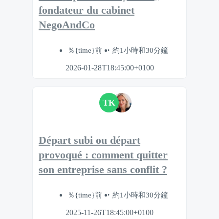
fondateur du cabinet
NegoAndCo
％{time}前
約1小時和30分鐘
2026-01-28T18:45:00+0100
TK
Départ subi ou départ
provoqué : comment quitter
son entreprise sans conflit ?
％{time}前
約1小時和30分鐘
2025-11-26T18:45:00+0100