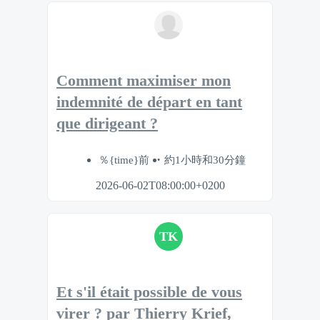
Comment maximiser mon
indemnité de départ en tant
que dirigeant ?
％{time}前
約1小時和30分鐘
2026-06-02T08:00:00+0200
TK
Et s'il était possible de vous
virer ? par Thierry Krief,