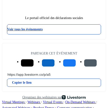
Le portail officiel des déclarations sociales
Voir tous les événements
PARTAGER CET ÉVÉNEMENT
Copier le lien
Organisez des webinaires sur
∙
∙
∙
∙
Virtual Meetings
Webinars
Virtual Events
On-Demand Webinars
∙
∙
∙
Automated Webinars
Product Demos
Company communication